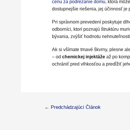
cenu za podrezanie domu
, ktorá môže
dostupnejšie riešenia, jej účinnosť j
Pri správnom prevedení poskytuje dlho
odborníci, ktorí poznajú štruktúru muri
bývania, zvýšiť hodnotu nehnuteľnosti
Ak si všímate tmavé škvrny, plesne al
– od
chemickej injektáže
až po kompl
ochrániť pred vlhkosťou a predĺžiť jeh
Navigácia
←
Predchádzajúci Článok
v
článku