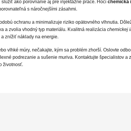
 slúžiť ako porovnanie aj pre injektážne práce. Hoci
chemická i
e porovnateľná s náročnejšími zásahmi.
dobú ochranu a minimalizuje riziko opätovného vlhnutia. Dôlež
va a zvolia vhodný typ materiálu. Kvalitná realizácia
chemickej i
 a znížiť náklady na energie.
ebo vlhké múry, nečakajte, kým sa problém zhorší. Oslovte odbor
exné podrezanie a sušenie muriva. Kontaktujte špecialistov a z
o životnosť.