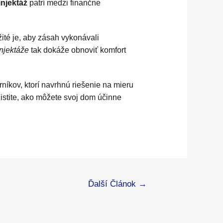
njektáž
patrí medzi finančne
ité je, aby zásah vykonávali
njektáže
tak dokáže obnoviť komfort
níkov, ktorí navrhnú riešenie na mieru
istite, ako môžete svoj dom účinne
Ďalší Článok
→