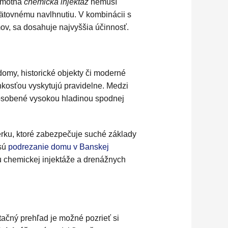
samotná
chemická injektáž
nemusí
ätovnému navlhnutiu. V kombinácii s
v, sa dosahuje najvyššia účinnosť.
omy, historické objekty či moderné
lhkosťou vyskytujú pravidelne. Medzi
ôsobené vysokou hladinou spodnej
ku, ktoré zabezpečuje suché základy
 sú
podrezanie domu v Banskej
u chemickej injektáže a drenážnych
tačný prehľad je možné pozrieť si