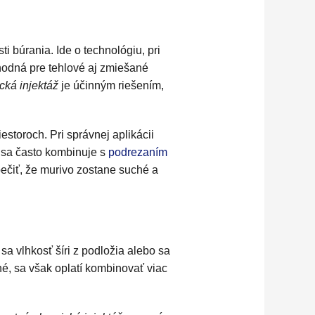
i búrania. Ide o technológiu, pri
vhodná pre tehlové aj zmiešané
cká injektáž
je účinným riešením,
storoch. Pri správnej aplikácii
ť sa často kombinuje s
podrezaním
pečiť, že murivo zostane suché a
sa vlhkosť šíri z podložia alebo sa
é, sa však oplatí kombinovať viac