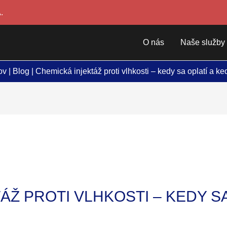
.
O nás
Naše služby
ov
|
Blog
|
Chemická injektáž proti vlhkosti – kedy sa oplatí a ke
ÁŽ PROTI VLHKOSTI – KEDY SA