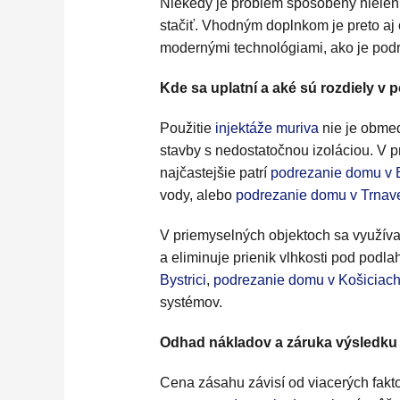
Niekedy je problém spôsobený nielen 
stačiť. Vhodným doplnkom je preto aj
modernými technológiami, ako je pod
Kde sa uplatní a aké sú rozdiely v p
Použitie
injektáže muriva
nie je obmed
stavby s nedostatočnou izoláciou. V p
najčastejšie patrí
podrezanie domu v B
vody, alebo
podrezanie domu v Trnav
V priemyselných objektoch sa využíva
a eliminuje prienik vlhkosti pod pod
Bystrici
,
podrezanie domu v Košiciac
systémov.
Odhad nákladov a záruka výsledku
Cena zásahu závisí od viacerých fakto