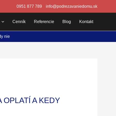
0951 877 789
info@podrezavaniedomu.sk
Cenník
Referencie
Blog
Kontakt
dy nie
 OPLATÍ A KEDY