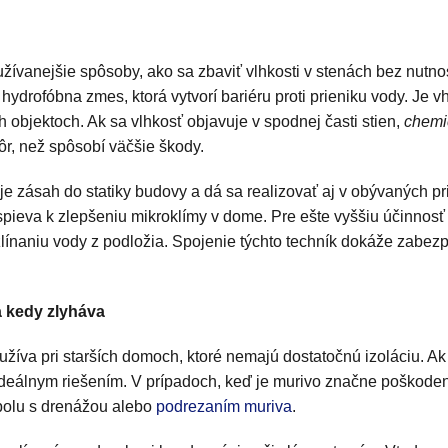
žívanejšie spôsoby, ako sa zbaviť vlhkosti v stenách bez nutnost
 hydrofóbna zmes, ktorá vytvorí bariéru proti prieniku vody. Je 
h objektoch. Ak sa vlhkosť objavuje v spodnej časti stien,
chemi
ôr, než spôsobí väčšie škody.
e zásah do statiky budovy a dá sa realizovať aj v obývaných prie
spieva k zlepšeniu mikroklímy v dome. Pre ešte vyššiu účinnos
zlínaniu vody z podložia. Spojenie týchto techník dokáže zabez
a kedy zlyháva
užíva pri starších domoch, ktoré nemajú dostatočnú izoláciu. Ak 
ideálnym riešením. V prípadoch, keď je murivo značne poškoden
olu s drenážou alebo
podrezaním muriva
.