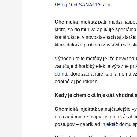
/
Blog
/ Od
SANÁCIA s.r.o.
Chemická injektáž
patrí medzi najpou
ktorej sa do muriva aplikuje špeciálna
konštrukcie, v novostavbách aj staršíc
ktoré dokáže problém zastaviť ešte sk
Výhodou tejto metódy je, že nevyžaduj
zaručuje dlhodobý efekt a výrazne pri
domu
, ktoré zabraňuje kapilárnemu v
odolné aj po rokoch.
Kedy je chemická injektáž vhodná 
Chemická injektáž
sa najčastejšie vy
objavujú mokré mapy, je tento zásah 
postupov – napríklad
injektáž domu
sp