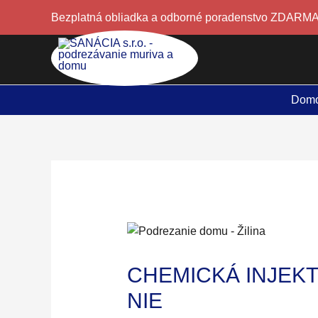
Preskočiť
Bezplatná obliadka a odborné poradenstvo ZDARMA
na
obsah
Dom
CHEMICKÁ INJEKT
NIE