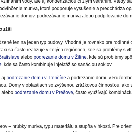
vzlínaním vody, ale aj kondenzáciou či zlým vetraním. Vtedy 
 odvlhčenie muriva, ktoré podporuje vysušenie a predchádza op
rezávanie domov, podrezávanie muriva alebo podpilovanie domo
oužití
zené len na jeden typ budovy. Vhodná je rovnako pre rodinné d
raxi sa často realizuje v celých regiónoch, kde sa problémy s v
ratislave
alebo
podrezanie domu v Žiline
, kde sú problémy sp
e
, kde sa často kombinuje injektáž so sanáciou soklov.
 aj
podrezanie domu v Trenčíne
a podrezanie domu v Ružomber
lahou. Domy v oblastiach so zvýšenou zrážkovou činnosťou, ako
h
alebo
podrezanie domu v Prešove
, často využívajú kombináci
rov – hrúbky muriva, typu materiálu a stupňa vlhkosti. Pre orien