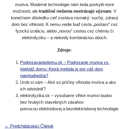
muriva. Moderné technológie nám teda poskytli nové
možnosti, ale
tradičné riešenia nestrácajú význam
. V
konečnom dôsledku cieľ zostáva rovnaký: suchý, zdravý
dom bez vlhkosti. K nemu vedie buď cesta „postaru“ cez
fyzickú izoláciu, alebo „novou“ cestou cez chémiu či
elektrofyziku – a niekedy kombináciou oboch.
Zdroje:
Podrezavaniedomu.sk – Podrezanie muriva vs.
injektáž domu: Ktorá metóda je pre váš dom
najvhodnejšia?
Urob si sám – Aké sú príčiny vlhnutia muriva a ako
ich odstrániť?
elektrofyzika.sk – vysúšame vlhké murivo budov
bez hrubých stavebných zásahov
pomocou elektródovej a bezelektródovej technológie
Navigácia
←
Predchádzajúci Článok