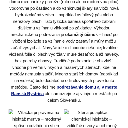
domu mechanicky prereže (ručnou alebo motorovou pílou)
vodorovne po častiach a do vzniknutej škáry sa vloží nová
hydroizolačná vrstva – napríklad asfaltový pás alebo
nerezový plech. Táto fyzická bariéra spoľahlivo zabráni
ďalšiemu vzlínaniu vlhkosti zo základov. Výhodou
mechanického podrezania je
okamžitý účinok
– hneď po
vložení izolácie sa vzlínanie vody zastaví a múry môžu
začať vysychať. Navyše ide o dlhodobé riešenie; kvalitne
vložená fólia či plech vydržia v múre desaťročia až naveky,
bez potreby obnovy. Tradičné podrezanie je obzvlášť
vhodné pri veľmi vlhkých a masívnych stenách, kde iné
metódy nemusia stačiť. Mnoho starších domov (napríklad
na vidieku) bolo dodatočne odizolovaných práve touto
metódou. Často riešime
podrezávanie domu aj v meste
Banská Bystrica
ale samozrejme aj v iných mestách po
celom Slovensku.