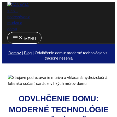
Preskočiť
na
obsah
MAIN
MENU
MENU
Domov
|
Blog
|
Odvlhčenie domu: moderné technológie vs.
tradičné riešenia
ODVLHČENIE DOMU:
MODERNÉ TECHNOLÓGIE