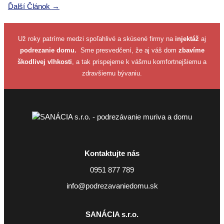
v
Ďalší Článok
→
článku
Už roky patríme medzi spoľahlivé a skúsené firmy na
injektáž
aj
podrezanie domu.
Sme presvedčení, že aj váš dom
zbavíme
škodlivej vlhkosti
, a tak prispejeme k vášmu komfortnejšiemu a
zdravšiemu bývaniu.
Kontaktujte nás
0951 877 789
info@podrezavaniedomu.sk
SANÁCIA s.r.o.