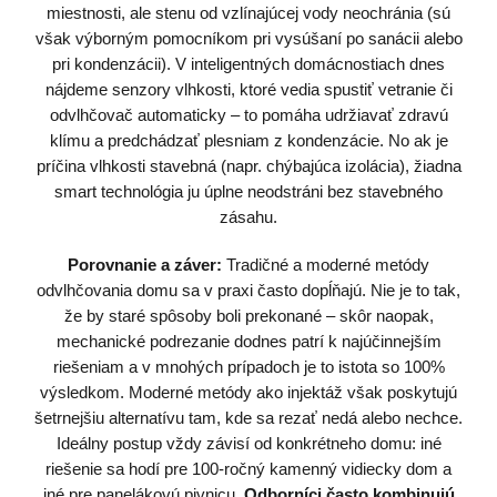
miestnosti, ale stenu od vzlínajúcej vody neochránia (sú
však výborným pomocníkom pri vysúšaní po sanácii alebo
pri kondenzácii). V inteligentných domácnostiach dnes
nájdeme senzory vlhkosti, ktoré vedia spustiť vetranie či
odvlhčovač automaticky – to pomáha udržiavať zdravú
klímu a predchádzať plesniam z kondenzácie. No ak je
príčina vlhkosti stavebná (napr. chýbajúca izolácia), žiadna
smart technológia ju úplne neodstráni bez stavebného
zásahu.
Porovnanie a záver:
Tradičné a moderné metódy
odvlhčovania domu sa v praxi často dopĺňajú. Nie je to tak,
že by staré spôsoby boli prekonané – skôr naopak,
mechanické podrezanie dodnes patrí k najúčinnejším
riešeniam a v mnohých prípadoch je to istota so 100%
výsledkom. Moderné metódy ako injektáž však poskytujú
šetrnejšiu alternatívu tam, kde sa rezať nedá alebo nechce.
Ideálny postup vždy závisí od konkrétneho domu: iné
riešenie sa hodí pre 100-ročný kamenný vidiecky dom a
iné pre panelákovú pivnicu.
Odborníci často kombinujú