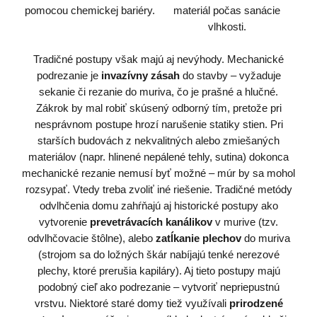
Tradičné postupy však majú aj nevýhody. Mechanické
podrezanie je
invazívny zásah
do stavby – vyžaduje
sekanie či rezanie do muriva, čo je prašné a hlučné.
Zákrok by mal robiť skúsený odborný tím, pretože pri
nesprávnom postupe hrozí narušenie statiky stien. Pri
starších budovách z nekvalitných alebo zmiešaných
materiálov (napr. hlinené nepálené tehly, sutina) dokonca
mechanické rezanie nemusí byť možné – múr by sa mohol
rozsypať. Vtedy treba zvoliť iné riešenie. Tradičné metódy
odvlhčenia domu zahŕňajú aj historické postupy ako
vytvorenie
prevetrávacích kanálikov
v murive (tzv.
odvlhčovacie štôlne), alebo
zatĺkanie plechov
do muriva
(strojom sa do ložných škár nabíjajú tenké nerezové
plechy, ktoré prerušia kapiláry). Aj tieto postupy majú
podobný cieľ ako podrezanie – vytvoriť nepriepustnú
vrstvu. Niektoré staré domy tiež využívali
prirodzené