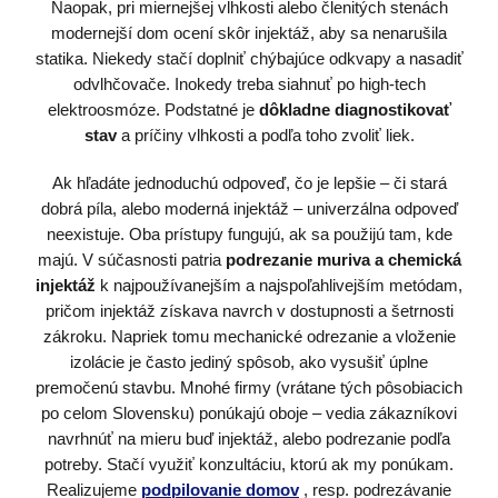
Naopak, pri miernejšej vlhkosti alebo členitých stenách
modernejší dom ocení skôr injektáž, aby sa nenarušila
statika. Niekedy stačí doplniť chýbajúce odkvapy a nasadiť
odvlhčovače. Inokedy treba siahnuť po high-tech
elektroosmóze. Podstatné je
dôkladne diagnostikovať
stav
a príčiny vlhkosti a podľa toho zvoliť liek.
Ak hľadáte jednoduchú odpoveď, čo je lepšie – či stará
dobrá píla, alebo moderná injektáž – univerzálna odpoveď
neexistuje. Oba prístupy fungujú, ak sa použijú tam, kde
majú. V súčasnosti patria
podrezanie muriva a chemická
injektáž
k najpoužívanejším a najspoľahlivejším metódam,
pričom injektáž získava navrch v dostupnosti a šetrnosti
zákroku. Napriek tomu mechanické odrezanie a vloženie
izolácie je často jediný spôsob, ako vysušiť úplne
premočenú stavbu. Mnohé firmy (vrátane tých pôsobiacich
po celom Slovensku) ponúkajú oboje – vedia zákazníkovi
navrhnúť na mieru buď injektáž, alebo podrezanie podľa
potreby. Stačí využiť konzultáciu, ktorú ak my ponúkam.
Realizujeme
podpilovanie domov
, resp. podrezávanie