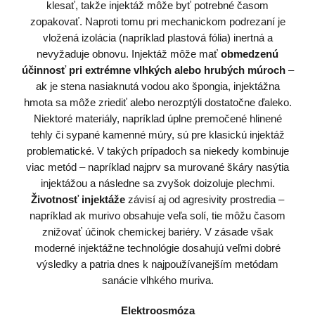
klesať, takže injektáž môže byť potrebné časom
zopakovať. Naproti tomu pri mechanickom podrezaní je
vložená izolácia (napríklad plastová fólia) inertná a
nevyžaduje obnovu. Injektáž môže mať
obmedzenú
účinnosť pri extrémne vlhkých alebo hrubých múroch
–
ak je stena nasiaknutá vodou ako špongia, injektážna
hmota sa môže zriediť alebo nerozptýli dostatočne ďaleko.
Niektoré materiály, napríklad úplne premočené hlinené
tehly či sypané kamenné múry, sú pre klasickú injektáž
problematické. V takých prípadoch sa niekedy kombinuje
viac metód – napríklad najprv sa murované škáry nasýtia
injektážou a následne sa zvyšok doizoluje plechmi.
Životnosť injektáže
závisí aj od agresivity prostredia –
napríklad ak murivo obsahuje veľa solí, tie môžu časom
znižovať účinok chemickej bariéry. V zásade však
moderné injektážne technológie dosahujú veľmi dobré
výsledky a patria dnes k najpoužívanejším metódam
sanácie vlhkého muriva.
Elektroosmóza