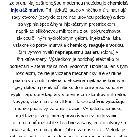
zo stien. Najrozšírenejšou modernou metódou je
chemická
injektáž muriva
. Pri injektáži sa do vlhkého múru navŕtajú
rady otvorov (obvykle tesne nad úrovňou podlahy) a tieto
sa vyplnia špeciálnym injektážnym prostriedkom –
napríklad silikónovou mikroemulziou, polyuretánovou
živicou či iným hydrofóbnym gélom. Injektážna látka
vsiakne do pórov muriva a
chemicky reaguje s vodou
,
čím vytvorí trvalú
nepriepustnú bariéru
(clonu) v
štruktúre steny. Výsledkom je podobný efekt ako pri
podrezaní – stena získa novú vodorovnú izoláciu, len s tým
rozdielom, že nie je vložená mechanicky, ale vznikne
priamo vo vnútri materiálu. Moderné injektážne krémy a
gély dokážu preniknúť hlboko do muriva a sú schopné
vyplniť aj drobné kapiláry s priemerom zlomkov milimetra.
Navyše, viažu na seba vlhkosť, takže
aktívne vysušujú
murivo počas vytvárania izolácie. Výhodou chemickej
injektáže je, že je
menej invazívna
než podrezanie –
netreba robiť rozsiahle stavebné zásahy, vŕtané otvory sú
malé a dajú sa po aplikácii ľahko zamaskovať. Metóda je
relatívne rýchla a čistá, dom počas nej zostáva obývateľný