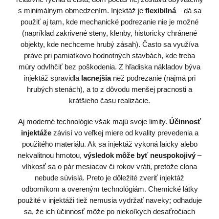
s minimálnym obmedzením. Injektáž je
flexibilná
– dá sa
použiť aj tam, kde mechanické podrezanie nie je možné
(napríklad zakrivené steny, klenby, historicky chránené
objekty, kde nechceme hrubý zásah). Často sa využíva
práve pri pamiatkovo hodnotných stavbách, kde treba
múry odvlhčiť bez poškodenia. Z hľadiska nákladov býva
injektáž spravidla
lacnejšia
než podrezanie (najmä pri
hrubých stenách), a to z dôvodu menšej pracnosti a
krátšieho času realizácie.
Aj moderné technológie však majú svoje limity.
Účinnosť
injektáže
závisí vo veľkej miere od kvality prevedenia a
použitého materiálu. Ak sa injektáž vykoná laicky alebo
nekvalitnou hmotou,
výsledok môže byť neuspokojivý
–
vlhkosť sa o pár mesiacov či rokov vráti, pretože clona
nebude súvislá. Preto je dôležité zveriť injektáž
odborníkom a overeným technológiám. Chemické látky
použité v injektáži tiež nemusia vydržať naveky; odhaduje
sa, že ich účinnosť môže po niekoľkých desaťročiach