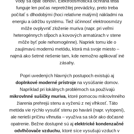
vody sa opäť obnoví. Elektroosmotická ochrana teda
funguje len počas nepretržitej prevádzky, preto treba
počítať s dlhodobými (hoci relatívne malými) nákladmi na
energiu a údržbu systému. Tiež účinnosť elektroosmózy
môže ovplyvniť zloženie muriva (napr. pri veľmi
heterogénnych stĺpoch a kovových armatúrach v stene
môže byť pole nehomogénne). Napriek tomu ide o
zaujímavú modernú metódu, ktorá má svoje miesto –
najmä ako šetrné riešenie tam, kde nemožno aplikovať iné
zásahy.
Popri uvedených hlavných postupoch existujú aj
doplnkové moderné prístroje
na vysúšanie domov.
Napríklad pri lokálnych problémoch sa používajú
mikrovlnné sušičky muriva
, ktoré pomocou mikrovlnného
žiarenia prehrejú stenu a vyženú z nej vlhkosť. Táto
metóda vie rýchlo vysušiť stenu po havárii (napr. vytopení),
ale nerieši príčinu vlhnutia – využíva sa skôr ako dočasné
opatrenie. Bežne dostupné sú aj
elektrické kondenzačné
odvlhčovače vzduchu
, ktoré síce vysušujú vzduch v