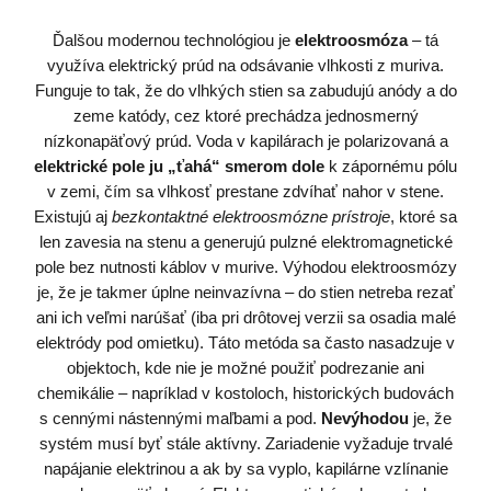
Ďalšou modernou technológiou je
elektroosmóza
– tá
využíva elektrický prúd na odsávanie vlhkosti z muriva.
Funguje to tak, že do vlhkých stien sa zabudujú anódy a do
zeme katódy, cez ktoré prechádza jednosmerný
nízkonapäťový prúd. Voda v kapilárach je polarizovaná a
elektrické pole ju „ťahá“ smerom dole
k zápornému pólu
v zemi, čím sa vlhkosť prestane zdvíhať nahor v stene.
Existujú aj
bezkontaktné elektroosmózne prístroje
, ktoré sa
len zavesia na stenu a generujú pulzné elektromagnetické
pole bez nutnosti káblov v murive. Výhodou elektroosmózy
je, že je takmer úplne neinvazívna – do stien netreba rezať
ani ich veľmi narúšať (iba pri drôtovej verzii sa osadia malé
elektródy pod omietku). Táto metóda sa často nasadzuje v
objektoch, kde nie je možné použiť podrezanie ani
chemikálie – napríklad v kostoloch, historických budovách
s cennými nástennými maľbami a pod.
Nevýhodou
je, že
systém musí byť stále aktívny. Zariadenie vyžaduje trvalé
napájanie elektrinou a ak by sa vyplo, kapilárne vzlínanie