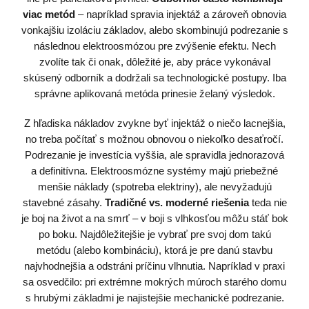
viac metód
– napríklad spravia injektáž a zároveň obnovia
vonkajšiu izoláciu základov, alebo skombinujú podrezanie s
následnou elektroosmózou pre zvýšenie efektu. Nech
zvolíte tak či onak, dôležité je, aby práce vykonával
skúsený odborník a dodržali sa technologické postupy. Iba
správne aplikovaná metóda prinesie želaný výsledok.
Z hľadiska nákladov zvykne byť injektáž o niečo lacnejšia,
no treba počítať s možnou obnovou o niekoľko desaťročí.
Podrezanie je investícia vyššia, ale spravidla jednorazová
a definitívna. Elektroosmózne systémy majú priebežné
menšie náklady (spotreba elektriny), ale nevyžadujú
stavebné zásahy.
Tradičné vs. moderné riešenia
teda nie
je boj na život a na smrť – v boji s vlhkosťou môžu stáť bok
po boku. Najdôležitejšie je vybrať pre svoj dom takú
metódu (alebo kombináciu), ktorá je pre danú stavbu
najvhodnejšia a odstráni príčinu vlhnutia. Napríklad v praxi
sa osvedčilo: pri extrémne mokrých múroch starého domu
s hrubými základmi je najistejšie mechanické podrezanie.