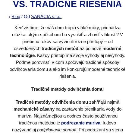
VS. TRADIČNÉ RIEŠENIA
/
Blog
/ Od
SANÁCIA s.r.o.
Keď zistíme, že náš dom trápia vlhké múry, prichádza
otázka: akým spôsobom ho vysušiť a zbaviť vlhkosti? V
priebehu rokov sa vyvinuli rôzne prístupy – od
osvedčených
tradičných metód
až po nové
moderné
technológie
. Každý prístup má svoje výhody aj nevýhody.
Poďme porovnať, v čom spočívajú tradičné spôsoby
odvlhčovania domu a ako im konkurujú moderné technické
riešenia.
Tradičné metódy odvlhčenia domu
Tradičné metódy odvlhčenia domu
zahŕňajú najmä
mechanické zásahy
na zastavenie prenikania vody do
muriva. Najznámejšou a dodnes často používanou
tradičnou metódou je
podrezanie muriva
, ľudovo
nazývané aj
podpilovanie domov
. Pri podrezaní sa stena