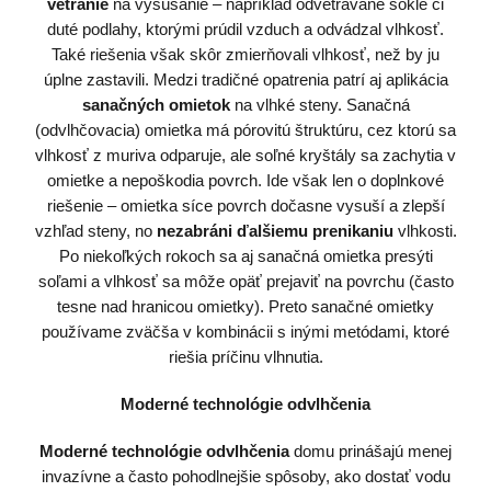
vetranie
na vysúšanie – napríklad odvetrávané sokle či
duté podlahy, ktorými prúdil vzduch a odvádzal vlhkosť.
Také riešenia však skôr zmierňovali vlhkosť, než by ju
úplne zastavili. Medzi tradičné opatrenia patrí aj aplikácia
sanačných omietok
na vlhké steny. Sanačná
(odvlhčovacia) omietka má pórovitú štruktúru, cez ktorú sa
vlhkosť z muriva odparuje, ale soľné kryštály sa zachytia v
omietke a nepoškodia povrch. Ide však len o doplnkové
riešenie – omietka síce povrch dočasne vysuší a zlepší
vzhľad steny, no
nezabráni ďalšiemu prenikaniu
vlhkosti.
Po niekoľkých rokoch sa aj sanačná omietka presýti
soľami a vlhkosť sa môže opäť prejaviť na povrchu (často
tesne nad hranicou omietky). Preto sanačné omietky
používame zväčša v kombinácii s inými metódami, ktoré
riešia príčinu vlhnutia.
Moderné technológie odvlhčenia
Moderné technológie odvlhčenia
domu prinášajú menej
invazívne a často pohodlnejšie spôsoby, ako dostať vodu